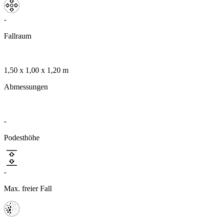
-
Fallraum
1,50 x 1,00 x 1,20 m
Abmessungen
-
›
Podesthöhe
Bänke
Bank Relax
-
Max. freier Fall
Art.-Nr. 820 000 170
Herkules
Produkt anfragen