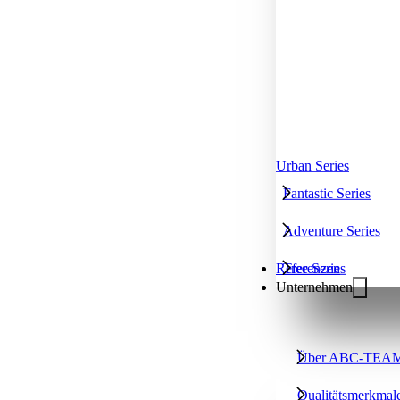
Urban Series
Fantastic Series
Adventure Series
Tree Series
Referenzen
Unternehmen
Über ABC-TEA
Qualitätsmerkmal