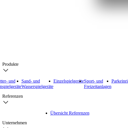
Search
Produkte
tter- und
Sand- und
Einzelspielgeräte
Sport- und
Parkeinr
nspielgeräte
Wasserspielgeräte
Freizeitanlagen
Referenzen
Übersicht Referenzen
Unternehmen