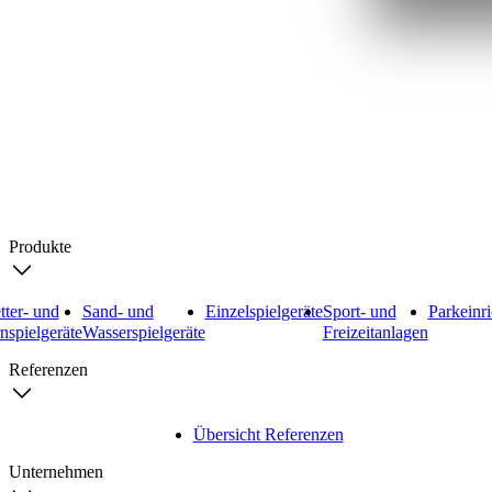
Search
Produkte
tter- und
Sand- und
Einzelspielgeräte
Sport- und
Parkeinr
nspielgeräte
Wasserspielgeräte
Freizeitanlagen
Referenzen
Übersicht Referenzen
Unternehmen