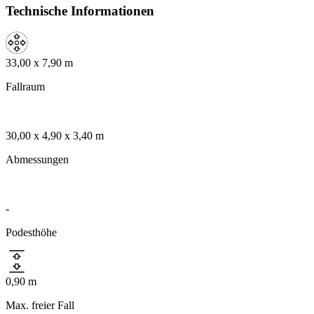
Technische Informationen
33,00 x 7,90 m
Fallraum
30,00 x 4,90 x 3,40 m
Abmessungen
›
Seilbahnen
-
Doppelseilbahn Standard
Podesthöhe
Art.-Nr. 1061 - 1501
Stahl
0,90 m
Produkt anfragen
Max. freier Fall