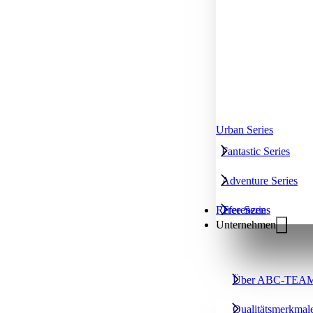
Urban Series
Fantastic Series
Adventure Series
Tree Series
Referenzen
Unternehmen
Über ABC-TEA
Qualitätsmerkmal