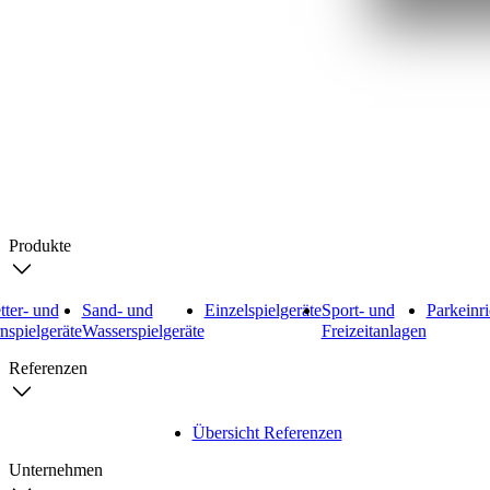
Search
Produkte
tter- und
Sand- und
Einzelspielgeräte
Sport- und
Parkeinr
nspielgeräte
Wasserspielgeräte
Freizeitanlagen
Referenzen
Übersicht Referenzen
Unternehmen