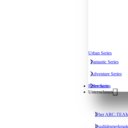
Urban Series
Fantastic Series
Adventure Series
Tree Series
Referenzen
Unternehmen
Über ABC-TEA
Qualitätsmerkmal