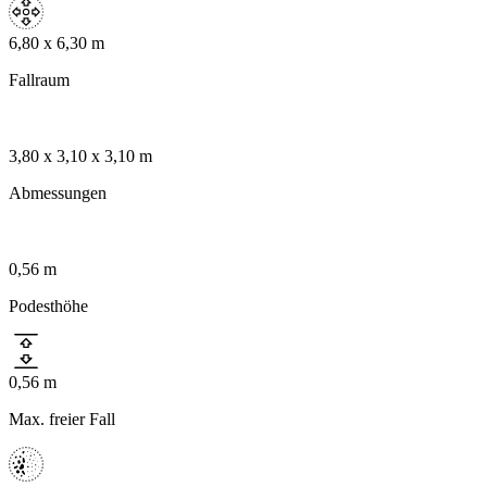
6,80 x 6,30 m
Fallraum
3,80 x 3,10 x 3,10 m
Abmessungen
0,56 m
›
Podesthöhe
Zwei-Turm-Spielkombinationen
Spielkombination Göttingen
0,56 m
Max. freier Fall
Art.-Nr. 2235 - 2100
Robinie
U3
Intern
Produkt anfragen