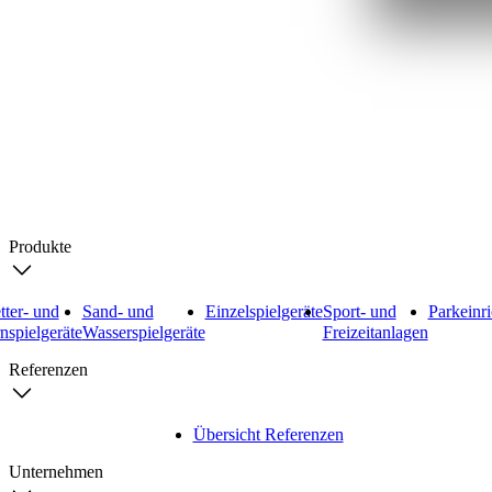
Search
Produkte
tter- und
Sand- und
Einzelspielgeräte
Sport- und
Parkeinr
nspielgeräte
Wasserspielgeräte
Freizeitanlagen
Referenzen
Übersicht Referenzen
Unternehmen