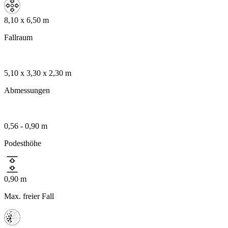
8,10 x 6,50 m
Fallraum
5,10 x 3,30 x 2,30 m
Abmessungen
0,56 - 0,90 m
›
Podesthöhe
Zwei-Turm-Spielkombinationen
Spielkombination Sehnde
0,90 m
Max. freier Fall
Art.-Nr. 3125 - 2000
Douglasie
U3
Intern
Produkt anfragen