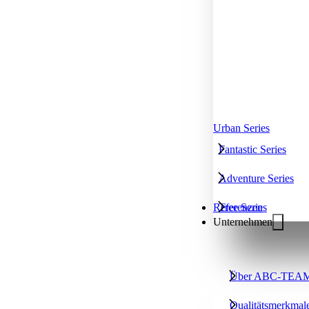
Urban Series
Fantastic Series
Adventure Series
Tree Series
Referenzen
Unternehmen
Über ABC-TEA
Qualitätsmerkmal