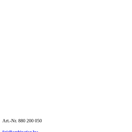
Art.-Nr. 880 200 050
Douglasie
U3
Spielkombination Ina